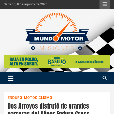
Skip
Sábado, 8 de agosto de 2026
to
content
Si hay ruido de motores ahí estaremos
Mundo Motor Misiones
ENDURO
MOTOCICLISMO
Dos Arroyos disfrutó de grandes
carreras del Súper Enduro Cross