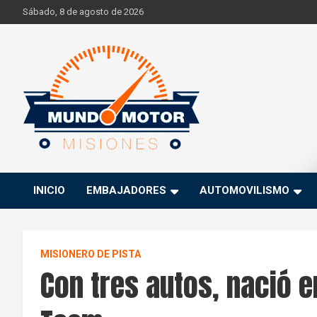
Skip
Sábado, 8 de agosto de 2026
to
content
Si hay ruido de motores ahí estaremos
Mundo Motor Misiones
INICIO
EMBAJADORES
AUTOMOVILISMO
MISIONERO DE PISTA
Con tres autos, nació en