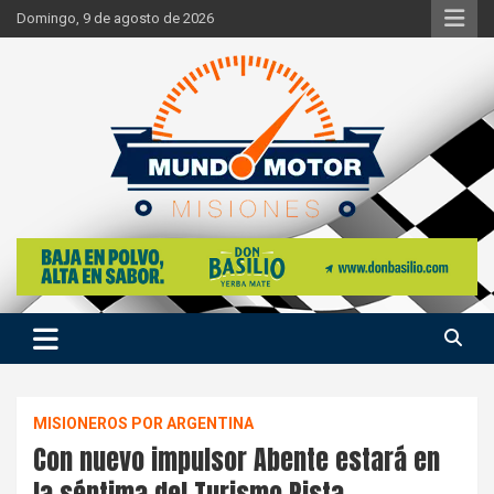
Skip
Domingo, 9 de agosto de 2026
to
content
Si hay ruido de motores ahí estaremos
Mundo Motor Misiones
MISIONEROS POR ARGENTINA
Con nuevo impulsor Abente estará en
la séptima del Turismo Pista