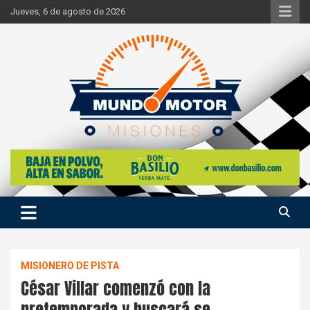
Skip
Jueves, 6 de agosto de 2026
to
content
Si hay ruido de motores ahí estaremos
Mundo Motor Misiones
MISIONERO DE PISTA
César Villar comenzó con la
pretemporada y buscará se