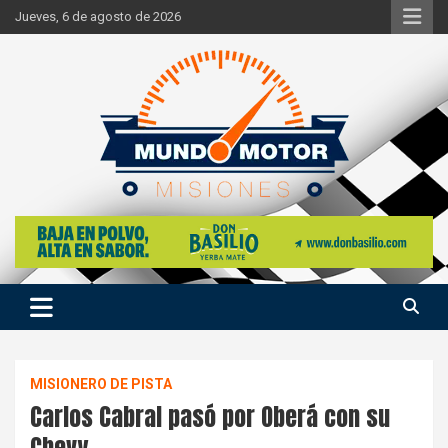
Skip
Jueves, 6 de agosto de 2026
to
content
Si hay ruido de motores ahí estaremos
Mundo Motor Misiones
MISIONERO DE PISTA
Carlos Cabral pasó por Oberá con su
Chevy