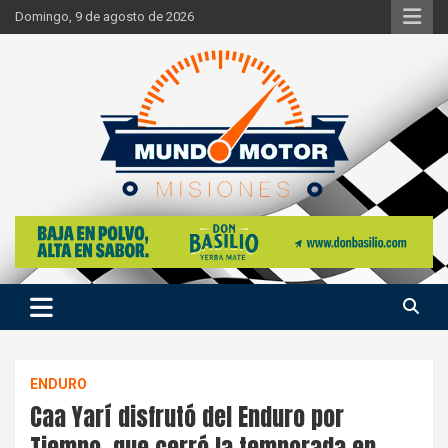
Skip
Domingo, 9 de agosto de 2026
to
content
Si hay ruido de motores ahí estaremos
Mundo Motor Misiones
ENDURO
Caa Yarí disfrutó del Enduro por
Tiempo, que cerró la temporada en