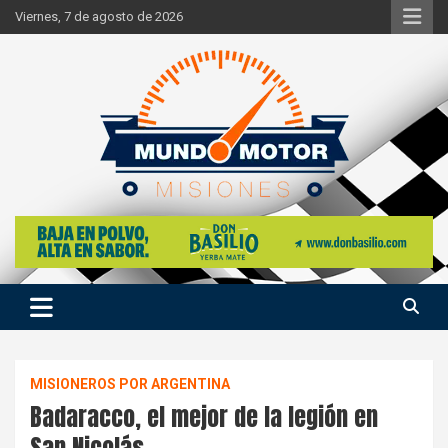
Skip
Viernes, 7 de agosto de 2026
to
content
Si hay ruido de motores ahí estaremos
Mundo Motor Misiones
MISIONEROS POR ARGENTINA
Badaracco, el mejor de la legión en
San Nicolás