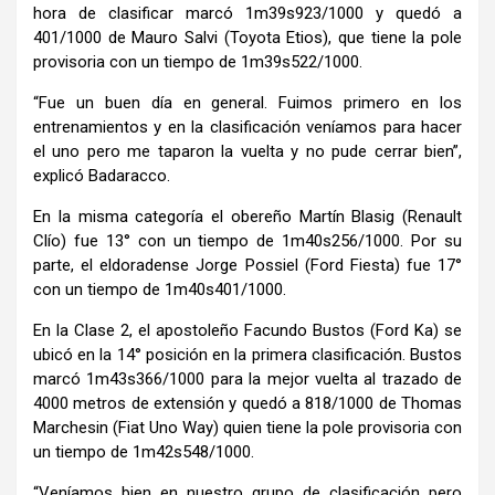
hora de clasificar marcó 1m39s923/1000 y quedó a
401/1000 de Mauro Salvi (Toyota Etios), que tiene la pole
provisoria con un tiempo de 1m39s522/1000.
“Fue un buen día en general. Fuimos primero en los
entrenamientos y en la clasificación veníamos para hacer
el uno pero me taparon la vuelta y no pude cerrar bien”,
explicó Badaracco.
En la misma categoría el obereño Martín Blasig (Renault
Clío) fue 13° con un tiempo de 1m40s256/1000. Por su
parte, el eldoradense Jorge Possiel (Ford Fiesta) fue 17°
con un tiempo de 1m40s401/1000.
En la Clase 2, el apostoleño Facundo Bustos (Ford Ka) se
ubicó en la 14° posición en la primera clasificación. Bustos
marcó 1m43s366/1000 para la mejor vuelta al trazado de
4000 metros de extensión y quedó a 818/1000 de Thomas
Marchesin (Fiat Uno Way) quien tiene la pole provisoria con
un tiempo de 1m42s548/1000.
“Veníamos bien en nuestro grupo de clasificación pero