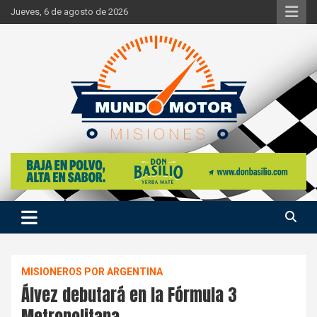
Skip
Jueves, 6 de agosto de 2026
to
content
Si hay ruido de motores ahí estaremos
Mundo Motor Misiones
MISIONEROS POR ARGENTINA
Álvez debutará en la Fórmula 3
Metropolitana