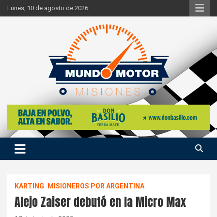
Skip
Lunes, 10 de agosto de 2026
to
content
Si hay ruido de motores ahí estaremos
Mundo Motor Misiones
KARTING
MISIONEROS POR ARGENTINA
Alejo Zaiser debutó en la Micro Max