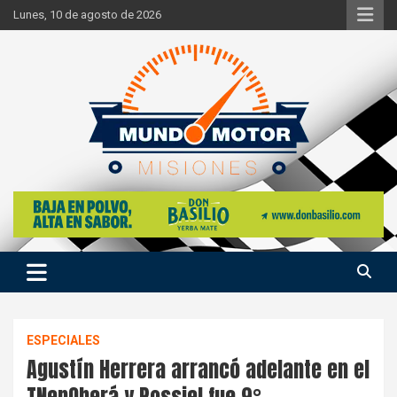
Skip
Lunes, 10 de agosto de 2026
to
content
Si hay ruido de motores ahí estaremos
Mundo Motor Misiones
ESPECIALES
Agustín Herrera arrancó adelante en el
TNenOberá y Possiel fue 9°