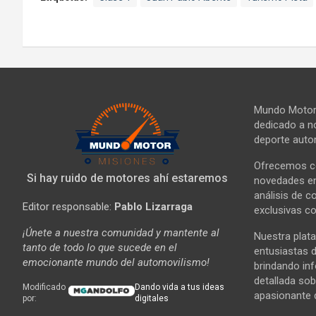
Mundo Motor 
dedicado a no
deporte autom
Ofrecemos co
Si hay ruido de motores ahí estaremos
novedades en 
análisis de c
Editor responsable:
Pablo Lizarraga
exclusivas co
¡Únete a nuestra comunidad y mantente al
Nuestra plata
tanto de todo lo que sucede en el
entusiastas d
emocionante mundo del automovilismo!
brindando in
detallada sob
Modificado
Dando vida a tus ideas
apasionante 
por:
digitales